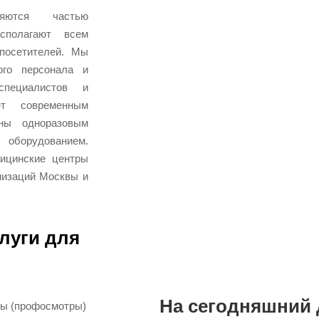
яются частью
асполагают всем
посетителей. Мы
ого персонала и
специалистов и
ет современным
ены одноразовым
 оборудованием.
дицинские центры
низаций Москвы и
луги для
На сегодняшний 
ры (профосмотры)