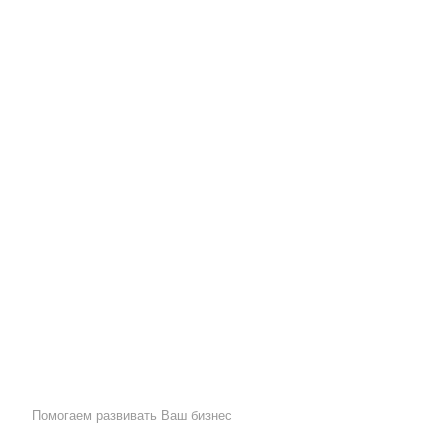
организа
«Мосмедпроф» является частью медицинског
25 лет организует и успешно проводит меди
Москвы и Московской области.
Подробнее
Записаться на прием
Помогаем развивать Ваш бизнес